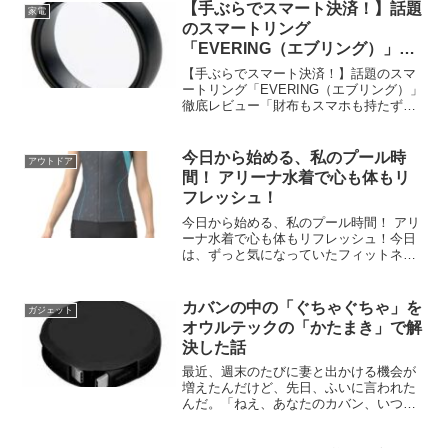
す。リズムのハンディファン2025は...
【手ぶらでスマート決済！】話題
家電
のスマートリング
「EVERING（エブリング）」徹
底レビュー
【手ぶらでスマート決済！】話題のスマ
ートリング「EVERING（エブリング）」
徹底レビュー「財布もスマホも持たずに
買い物できたら最高なのに…」そう思っ
たことはありませんか？そんな夢を叶え
てくれるのが、今話題のスマートリング
今日から始める、私のプール時
アウトドア
**「EVERIN...
間！ アリーナ水着で心も体もリ
フレッシュ！
今日から始める、私のプール時間！ アリ
ーナ水着で心も体もリフレッシュ！今日
は、ずっと気になっていたフィットネス
水着を新調した話を書こうと思います！
最近、運動不足が気になっていて、手軽
に始められるものはないかな～と思って
カバンの中の「ぐちゃぐちゃ」を
ガジェット
いたんです。そこで思い...
オウルテックの「かたまき」で解
決した話
最近、週末のたびに妻と出かける機会が
増えたんだけど、先日、ふいに言われた
んだ。「ねえ、あなたのカバン、いつも
ケーブルがぐちゃぐちゃだよ。どうにか
してよ！」って。確かに、充電器とかモ