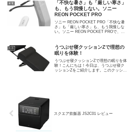
バイルバッテリーとか、あれこれ持ち歩
「不快な暑さ」も「厳しい寒さ」
家電
くから、カバンの中はいつ...
も、もう我慢しない。ソニー
REON POCKET PRO
ソニー REON POCKET PRO「不快な暑
さ」も「厳しい寒さ」も、もう我慢しな
い。ソニー REON POCKET PROで、一
年中“パーソナル快適空間”を持ち歩こう！
猛暑の通勤、エアコンが効きすぎたオフ
ィス、肌寒い季節のちょっとした外...
うつぶせ寝クッションZで理想の
生活
眠りを体験！
うつぶせ寝クッションZで理想の眠りを体
験！こんにちは！今日は、うつぶせ寝ク
ッションZをご紹介します。このクッショ
ンは、うつぶせ寝をする方にとって、最
高のサポートを提供してくれるアイテム
です！特に、リラックスしたいときやお
昼寝にぴったりです。...
スクエア炊飯器 JS2C01 レビュー