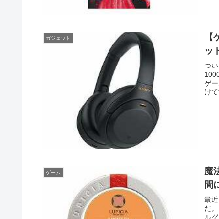
【
ガジェット
ッ
つい
10
ゲー
けて
魔
ゲーム
間
最近
だ。
ルグ