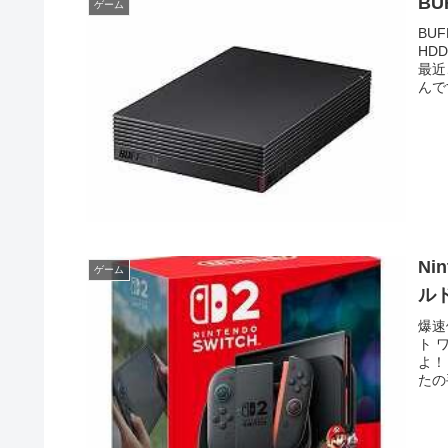
BU
ゲーム
BU
HD
最近
んで
Ni
ゲーム
ル
爆速
ト 
よ！
たの手