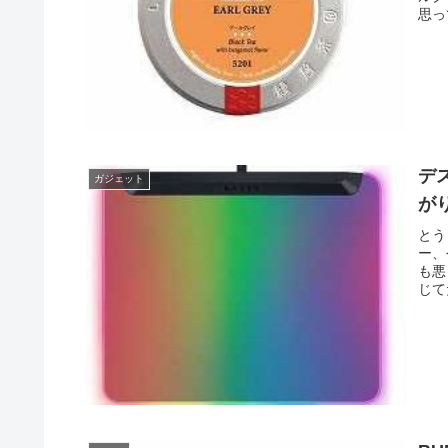
思っ
デス
ガジェット
が
とう
ー、
も悪
じて