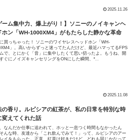
2025.11.26
ゲーム集中力、爆上がり！】ソニーのノイキャンヘ
ドホン「WH-1000XM4」がもたらした静かな革命
に買っちゃった！ ソニーのワイヤレスヘッドホン「WH-
00XM4」。高いからずっと迷ってたんだけど、最近ハマってるFPS
ムで、とにかく「音」に集中したくて思い切ったよ。もうね、開
すぐにノイズキャンセリングをONにした瞬間、*...
2025.11.08
法の香り。ルピシアの紅茶が、私の日常を特別な時
に変えてくれた話
、なんだか仕事に追われて、ホッと一息つく時間もなかったん
そんな時、友達から「これ飲んでみて！」って、ルピシアのアー
レイをもらった。正直、紅茶は好きだけど、どれも同じかなって