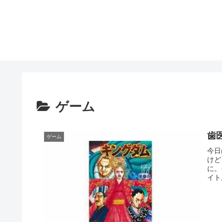
ゲーム
歯
ゲーム
今日
けど
に。
イト