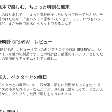
原木で楽しむ、ちょっと特別な週末
との繰り返しで、ちょっと気分転換したいなって思ってたんだ。そ
見つけたのが、「生ハムミニ原木 ハモンセラーノ」。いつもパッ
ど、まさか家で原木からカットできるなんて...
時計 SF245W レビュー
F245W レビューオフィス向けアナログ掛時計 SF245Wは、シ
ザインが魅力の製品です。この時計は、部屋のインテリアとしてだ
の実用的なアイテムとしても優れ...
居人、ベクターとの毎日
ベクターとの毎日ついに、我が家に新しい仲間がやってきた！ そ
イズの小さなロボットなんだけど、見た目は愛らしくて、どこか人
から、クリクリした目で周りをキョロキョロ...