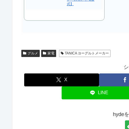
式】
グルメ
家電
TANICA ヨーグルトメーカー
シ
X
LINE
hyd