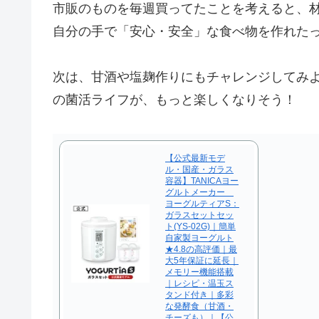
市販のものを毎週買ってたことを考えると、
自分の手で「安心・安全」な食べ物を作れた
次は、甘酒や塩麹作りにもチャレンジしてみ
の菌活ライフが、もっと楽しくなりそう！
【公式最新モデ
ル・国産・ガラス
容器】TANICAヨー
グルトメーカー
ヨーグルティアS：
ガラスセットセッ
ト(YS-02G)｜簡単
自家製ヨーグルト
★4.8の高評価｜最
大5年保証に延長｜
メモリー機能搭載
｜レシピ・温玉ス
タンド付き｜多彩
な発酵食（甘酒・
チーズも）｜【公