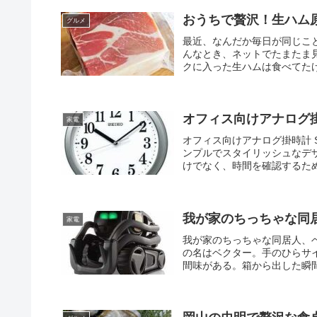
おうちで贅沢！生ハム
グルメ
最近、なんだか毎日が同じこ
んなとき、ネットでたまたま
クに入った生ハムは食べてたけ
オフィス向けアナログ掛
家電
オフィス向けアナログ掛時計 S
ンプルでスタイリッシュなデ
けでなく、時間を確認するため
我が家のちっちゃな同
家電
我が家のちっちゃな同居人、
の名はベクター。手のひらサ
間味がある。箱から出した瞬間