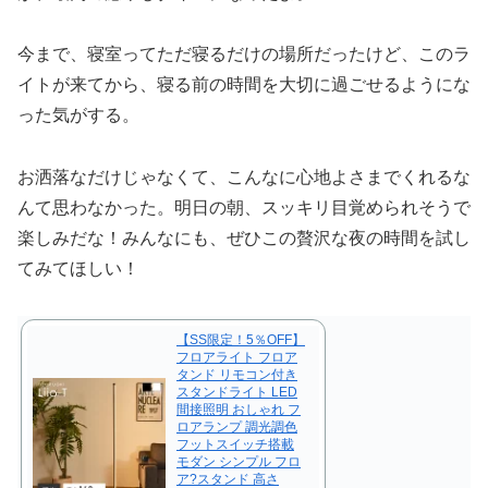
今まで、寝室ってただ寝るだけの場所だったけど、このラ
イトが来てから、寝る前の時間を大切に過ごせるようにな
った気がする。
お洒落なだけじゃなくて、こんなに心地よさまでくれるな
んて思わなかった。明日の朝、スッキリ目覚められそうで
楽しみだな！みんなにも、ぜひこの贅沢な夜の時間を試し
てみてほしい！
【SS限定！5％OFF】
フロアライト フロア
タンド リモコン付き
スタンドライト LED
間接照明 おしゃれ フ
ロアランプ 調光調色
フットスイッチ搭載
モダン シンプル フロ
ア?スタンド 高さ