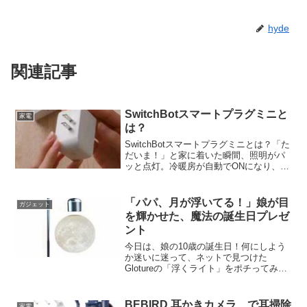
hyde
関連記事
SwitchBotスマートプラグミニと
家電
は？
SwitchBotスマートプラグミニとは？「た
だいま！」と家に着いた瞬間、照明がパ
ッと点灯。冷暖房が自動でONになり、お
気に入りの音楽が流れ出す…そんな映画
のようなスマートホーム、憧れません
か？今回ご紹介するのは、そんな未来の
「パパ、月が浮いてる！」娘が目
ガジェット
生活をグッと身...
を輝かせた、魔法の誕生日プレゼ
ント
今日は、娘の10歳の誕生日！何にしよう
か迷いに迷って、ネットで見つけた
Glotureの「浮くライト」をポチってみた
んだ。届いた箱を開けた瞬間から、もう
ワクワクが止まらなかったよ。私が選ん
だのは、リアルな月の形をした「Moon
BEBIRD 耳かきカメラ で耳掃除
家電