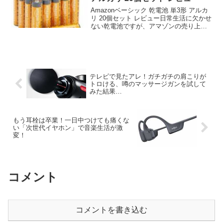
Amazonベーシック 乾電池 単3形 アルカ
リ 20個セット レビュー日常生活に欠かせ
ない乾電池ですが、アマゾンの売り上げ
電機部門では一位を獲得しました。単3形
は、リモコンやおもちゃ、家電製品など
多くのアイテムで使用されています。
Amaz...
テレビで見たアレ！ガチガチの肩こりが
トロける、噂のマッサージガンを試して
みた結果…
もう耳栓は卒業！一日中つけても痛くな
い「次世代イヤホン」で音楽生活が激
変！
コメント
コメントを書き込む