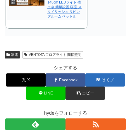
148cm LEDライト 省
エネ 簡単設置 寝室 ス
タイリッシュ リビン
グルーム ベットル
家電
VENTOTA フロアライト 間接照明
シェアする
X
Facebook
はてブ
LINE
コピー
hydeをフォローする