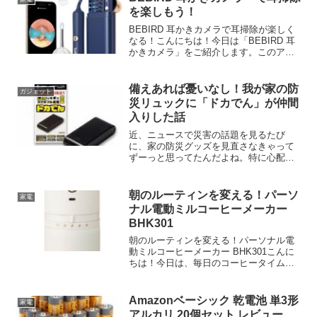
G」っていうモ...
を楽しもう！
BEBIRD 耳かきカメラで耳掃除が楽しく
なる！こんにちは！今日は「BEBIRD 耳
かきカメラ」をご紹介します。このアイ
テムは、耳掃除の方法を一新してくれる
優れもの。デジタル時代にぴったりな耳
かきカメラで、耳掃除をもっと楽しく、
備えあれば憂いなし！我が家の防
ガジェット
そして安心し...
災リュックに「ドカでん」が仲間
入りした話
近、ニュースで災害の話題を見るたび
に、家の防災グッズを見直さなきゃって
ずーっと思ってたんだよね。特に心配な
のが「スマホの充電」！普段使ってるモ
バイルバッテリーは便利だけど、数ヶ月
に一度は充電しないと、いざという時に
朝のルーティンを変える！パーソ
家電
電池が空っぽ…なんてことも...
ナル電動ミルコーヒーメーカー
BHK301
朝のルーティンを変える！パーソナル電
動ミルコーヒーメーカー BHK301こんに
ちは！今日は、毎日のコーヒータイムを
もっと楽しくしてくれる「パーソナル電
動ミルコーヒーメーカー BHK301」をご
紹介します。このアイテムがあれば、自
Amazonベーシック 乾電池 単3形
家電
宅で手軽に本...
アルカリ 20個セット レビュー