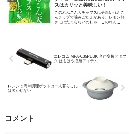
い！って思って、ついにタニ...
スはカリッと美味しい！
このれんこん天チップスは分厚いれんこ
んチップで噛みごたえがあり、レモン好
きにはたまらないのじゃ！このれんこん
天チップスは、片面に衣をつけてカリッ
と揚げられ、淡路島産の玉ねぎパウダー
や海藻の旨味が凝縮された藻塩がふりか
けられています。なので、...
エレコム MPA-C35PDBK 音声変換アダプ
タ はもはや必須アイテム
レンジで簡単調理ポットは一人暮らしに
は欠かせない
コメント