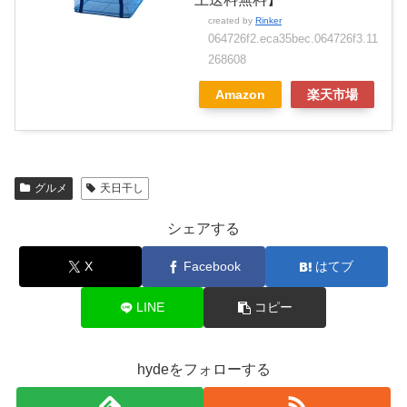
created by
Rinker
064726f2.eca35bec.064726f3.11
268608
Amazon
楽天市場
グルメ
天日干し
シェアする
X
Facebook
はてブ
LINE
コピー
hydeをフォローする