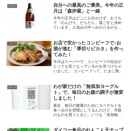
でも結構な人が行列を作っていた。昨年
自分への最高のご褒美。今年の正
グルメ
のゴールデンウイークにこ...
月は「森伊蔵」と一緒
今年の正月はどこにも出かけず、おうち
で「のんびり、だらだら」過ごすと決め
ています。人混みの中へ出かけるのもい
いけれど、たまには家でゆっくりするの
も悪くないですよね。でも、せっかくの
新しい年。なにかひとつくらい「特別な
お店で安かったコンビーフで♪お
グルメ
ぜいたく」がしたい……！...
酒が進む「厚切りピカタ」を作っ
てみた！
今日はスーパーで、コンビーフの缶詰が
とっても安くなっているのを見つけちゃ
いました。 コンビーフって、たまに無性
に食べたくなるときがありませんか？ そ
のままチビチビ食べるのもいいけれど、
今日はちょっと贅沢に「晩酌の主役」に
わが家だけの「無添加ヨーグル
グルメ
してみました。作った...
ト」で、毎日のお腹の調子が激変
しました！
最近、毎日の健康のためにヨーグルトを
食べるのを習慣にしてるんだけど、市販
のものを買うときに、いつも「添加物」
とか「砂糖」が気になってたんだよね。
どうせなら、余計なものは一切入ってな
い、純粋なヨーグルトを自分で作りた
ダイコー食品のれんこん天チップ
グルメ