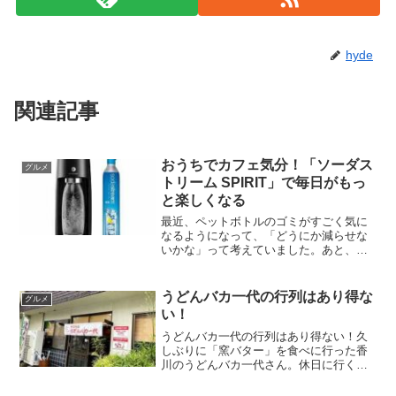
hyde
関連記事
おうちでカフェ気分！「ソーダス
グルメ
トリーム SPIRIT」で毎日がもっ
と楽しくなる
最近、ペットボトルのゴミがすごく気に
なるようになって、「どうにか減らせな
いかな」って考えていました。あと、単
純に、いつでもシュワシュワの炭酸水が
飲みたい！ そんな私の願いを叶えてくれ
たのが、「ソーダストリーム SPIRIT」で
うどんバカ一代の行列はあり得な
グルメ
した。注文して...
い！
うどんバカ一代の行列はあり得ない！久
しぶりに「窯バター」を食べに行った香
川のうどんバカ一代さん。休日に行くと
気が遠くなるほどの行列が出来る。だか
ら、ウィークデーに行くのだけれどそれ