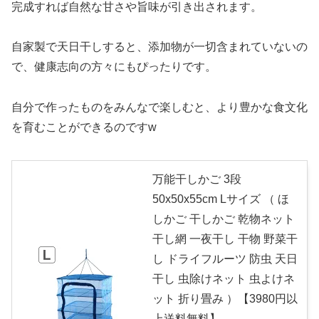
完成すれば自然な甘さや旨味が引き出されます。
自家製で天日干しすると、添加物が一切含まれていないの
で、健康志向の方々にもぴったりです。
自分で作ったものをみんなで楽しむと、より豊かな食文化
を育むことができるのですw
万能干しかご 3段
50x50x55cm Lサイズ （ ほ
しかご 干しかご 乾物ネット
干し網 一夜干し 干物 野菜干
し ドライフルーツ 防虫 天日
干し 虫除けネット 虫よけネ
ット 折り畳み ）【3980円以
上送料無料】