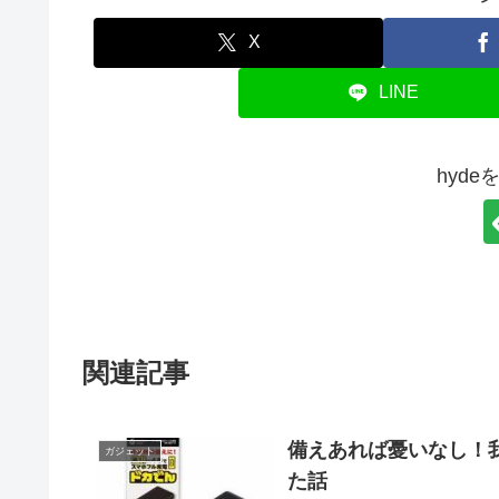
X
LINE
hyd
関連記事
備えあれば憂いなし！
ガジェット
た話