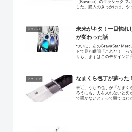
（Kaweco）のクラシック 
した。購入のきっかけは、やっ
未来がキタ！一目惚れした「G
ガジェット
が変わった話
ついに、あのGravaStar M
トで見た瞬間「これだ！」っ
りも、まずはこのデザインに完
なまくら包丁が蘇った
アウトドア
最近、うちの包丁が「なまく
ろうにも、力を入れないと刃
で研がないと」って頭ではわか