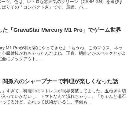
スポーツ。色は、レトロな雰囲気のグリーン（CSBP-GN）を選びま
ぱりその「コンパクトさ」です。最近、バ...
ravaStar Mercury M1 Pro」でゲーム世界
ercury M1 Proが我が家にやってきたよ！もうね、このマウス、ネッ
て心臓射抜かれちゃったんだよね。正直、機能とかスペックとかよ
全にノックアウト。...
！関孫六のシャープナーで料理が楽しくなった話
ら」すぎて、料理中のストレスが限界突破してました。玉ねぎを切
が入っていかないし、トマトなんて潰れちゃう…。「ちゃんと砥石
ってるけど、あれって技術がいるし、準備も...