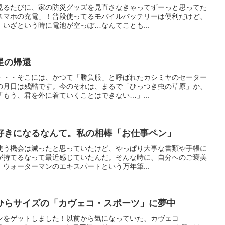
見るたびに、家の防災グッズを見直さなきゃってずーっと思ってた
スマホの充電」！普段使ってるモバイルバッテリーは便利だけど、
いざという時に電池が空っぽ…なんてことも...
星の帰還
・・・そこには、かつて「勝負服」と呼ばれたカシミヤのセーター
の月日は残酷です。今のそれは、まるで「ひっつき虫の草原」か、
もう、君を外に着ていくことはできない…」...
好きになるなんて。私の相棒「お仕事ペン」
使う機会は減ったと思っていたけど、やっぱり大事な書類や手帳に
が持てるなって最近感じていたんだ。そんな時に、自分へのご褒美
ウォーターマンのエキスパートという万年筆...
ひらサイズの「カヴェコ・スポーツ」に夢中
ンをゲットしました！以前から気になっていた、カヴェコ