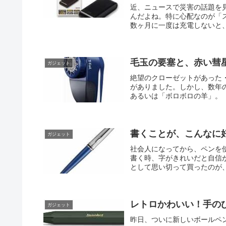
近、ニュースで災害の話題を
んだよね。特に心配なのが「
数ヶ月に一度は充電しないと、
毛玉の要塞と、赤い彗
ガジェット
絶望のクローゼットがあった
がありました。しかし、数年
あるいは「ボロボロの羊」。「
書くことが、こんなに
ガジェット
社会人になってから、ペンを
書く時、字がきれいだと自信
として思い切って買ったのが、
レトロかわいい！手の
ガジェット
昨日、ついに新しいボールペ