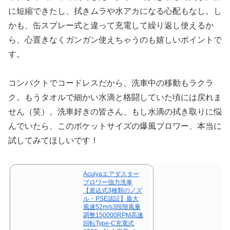
に短縮できたし、拭きムラや水アカになる心配もなし。し
かも、缶スプレー式と違って充電して繰り返し使えるか
ら、心置きなくガンガン使えちゃうのも嬉しいポイントで
す。
コンパクトでコードレスだから、洗車中の移動もラクラ
ク。もうタオルで細かい水滴と格闘していた頃には戻れま
せん（笑）。洗車好きの皆さん、もし水滴の拭き取りに悩
んでいたら、このポケットサイズの爆風ブロワー、本当に
試してみてほしいです！
Aculyaエアダスター
ブロワー強力洗車
【差込式3種類のノズ
ル・PSE認証】最大
風速52m/s3段階風量
調整150000RPM高速
回転Type-C充電式