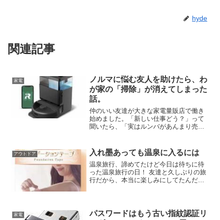
hyde
関連記事
ノルマに悩む友人を助けたら、わ
家電
が家の「掃除」が消えてしまった
話。
仲のいい友達が大きな家電量販店で働き
始めました。「新しい仕事どう？」って
聞いたら、「実はルンバがあんまり売れ
なくて困ってるんだよ〜」なんて弱音を
吐くじゃないですか。それを聞いたら、
おせっかいな僕としては放っておけなく
入れ墨あっても温泉に入るには
アウトドア
て（笑）。応援するつもり...
温泉旅行、諦めてたけど今日は待ちに待
った温泉旅行の日！ 友達と久しぶりの旅
行だから、本当に楽しみにしてたんだ。
でも、一つだけ心配なことがあった。そ
れは、腕に入れたお気に入りのタトゥー
のこと。昔から温泉が大好きで、旅行に
行くたびに「入りたいな...
パスワードはもう古い指紋認証リ
家電