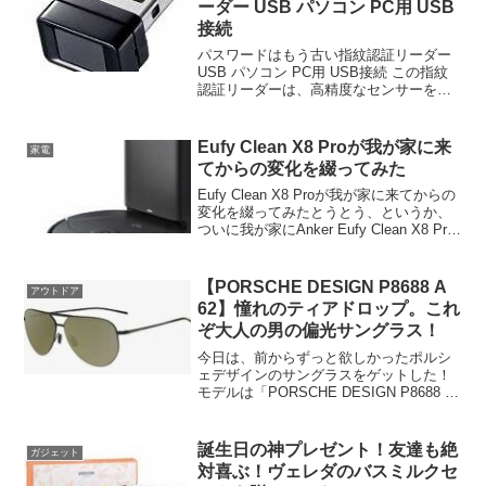
ーダー USB パソコン PC用 USB
接続
パスワードはもう古い指紋認証リーダー
USB パソコン PC用 USB接続 この指紋
認証リーダーは、高精度なセンサーを搭
載しており、迅速かつ正確に指紋を認識
する能力を持っています。複数の指紋を
登録できる機能があるので、家族や友人
Eufy Clean X8 Proが我が家に来
家電
と共有するこ...
てからの変化を綴ってみた
Eufy Clean X8 Proが我が家に来てからの
変化を綴ってみたとうとう、というか、
ついに我が家にAnker Eufy Clean X8 Pro
with Self-Empty Stationがやってきた！実
は、以前からロボット掃除機...
【PORSCHE DESIGN P8688 A
アウトドア
62】憧れのティアドロップ。これ
ぞ大人の男の偏光サングラス！
今日は、前からずっと欲しかったポルシ
ェデザインのサングラスをゲットした！
モデルは「PORSCHE DESIGN P8688 A
62」っていうやつ。もう、箱を開けた瞬
間からテンションが爆上がり。まず、デ
ザインが最高にカッコいいんだ。ティ
誕生日の神プレゼント！友達も絶
ガジェット
ア...
対喜ぶ！ヴェレダのバスミルクセ