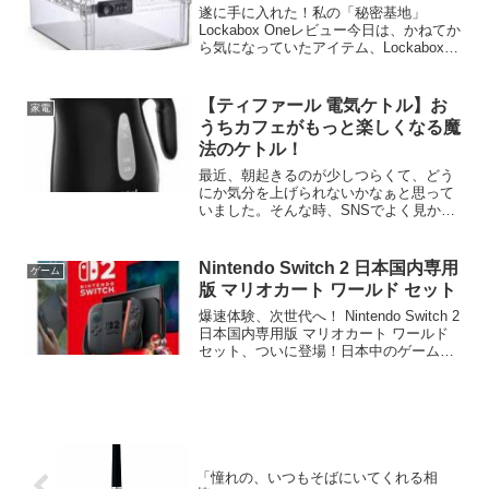
遂に手に入れた！私の「秘密基地」
Lockabox Oneレビュー今日は、かねてか
ら気になっていたアイテム、Lockabox
Oneが我が家にやってきた日！ ずっと散
らかりがちだったデスク周りや、子ども
に触られたくないものたちの収納に頭を
【ティファール 電気ケトル】お
家電
悩ま...
うちカフェがもっと楽しくなる魔
法のケトル！
最近、朝起きるのが少しつらくて、どう
にか気分を上げられないかなぁと思って
いました。そんな時、SNSでよく見かけ
るティファールの電気ケトルが気になっ
て、思い切って買ってみたんです！私が
選んだのは、温度調節ができるタイプ。
Nintendo Switch 2 日本国内専用
ゲーム
これが本当にすごいんで...
版 マリオカート ワールド セット
爆速体験、次世代へ！ Nintendo Switch 2
日本国内専用版 マリオカート ワールド
セット、ついに登場！日本中のゲームフ
ァンよ、刮目せよ！ あらゆる想像を超え
るエンターテインメント体験が、ついに
あなたの手に！ あの「Ninte...
「憧れの、いつもそばにいてくれる相