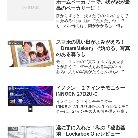
ホームベーカリーで、我が家が最
高のベーカリーに！
前からずっと、焼きたてのパンの香りで
目覚める生活に憧れてたんだよね。で
も、パン作りは手間がかかるし、何より
お餅も作れるっていう多機能さに惹かれ
て、ついにパナソニックのホームベーカ
リー（1斤タイプ）を買っちゃいました！
スマホの思い出がよみがえる！
ガジェット
「そんなにパンばっかり焼...
「DreamMaker」で始める、写真
のある暮らし
最近、スマホの写真フォルダを見返すこ
とが多くて、何千枚もある写真の中に、
お気に入りの写真がたくさん埋もれてい
ることに気づいた。せっかく撮った写真
なのに、スマホの画面だけで見るのはも
ったいないなぁって思ってて。そこで、
イノクン ２７インチモニター
家電
思い切って「DreamM...
INNOCN 27B2U-C
イノクン ２７インチモニター
INNOCN 27B2U-CINNOCN 27B2U-Cモニ
ターは、27インチの大画面を備えた高性
能ディスプレイで、特にクリエイターや
ビジネスユーザーにとって理想的なモデ
ルです。このモニターはアンチぐエアで
遂に手に入れた！私の「秘密基
未分類
しか...
地」Lockabox Oneレビュー